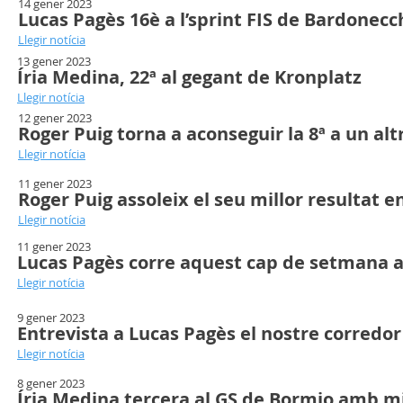
14 gener 2023
Lucas Pagès 16è a l’sprint FIS de Bardonecc
Llegir notícia
13 gener 2023
Íria Medina, 22ª al gegant de Kronplatz
Llegir notícia
12 gener 2023
Roger Puig torna a aconseguir la 8ª a un a
Llegir notícia
11 gener 2023
Roger Puig assoleix el seu millor resultat 
Llegir notícia
11 gener 2023
Lucas Pagès corre aquest cap de setmana 
Llegir notícia
9 gener 2023
Entrevista a Lucas Pagès el nostre corredo
Llegir notícia
8 gener 2023
Íria Medina tercera al GS de Bormio amb mi