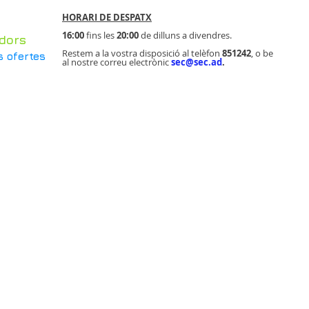
HORARI DE DESPATX
16:00
fins les
20
:00
de dilluns a divendres.
dors
Restem a la vostra disposició al telèfon
851242
, o be
s ofertes
al nostre correu electrònic
sec@sec.ad
.