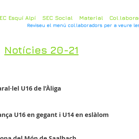
EC Esquí Alpí
SEC Social
Material
Col.labora
Reviseu el menú col.laboradors per a veure le
Notícies 20-21
ral·lel U16 de l’Àliga
ança U16 en gegant i U14 en eslàlom
 Copa del Món de Saalbach