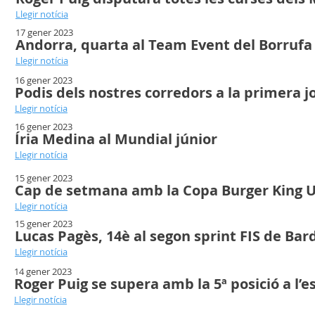
Llegir notícia
17 gener 2023
Andorra, quarta al Team Event del Borrufa
Llegir notícia
16 gener 2023
Podis dels nostres corredors a la primera 
Llegir notícia
16 gener 2023
Íria Medina al Mundial júnior
Llegir notícia
15 gener 2023
Cap de setmana amb la Copa Burger King U1
Llegir notícia
15 gener 2023
Lucas Pagès, 14è al segon sprint FIS de Ba
Llegir notícia
14 gener 2023
Roger Puig se supera amb la 5ª posició a l
Llegir notícia