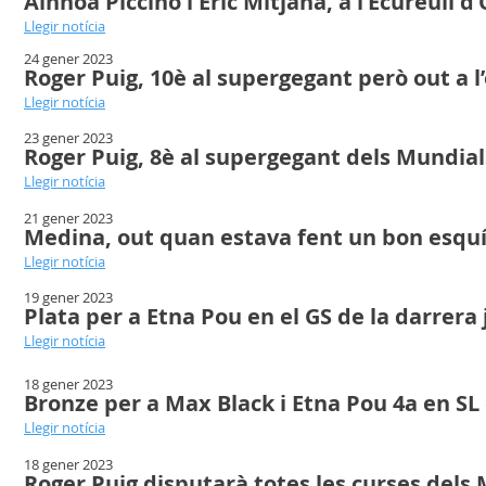
Ainhoa Piccino i Èric Mitjana, a l’Ecureuil d
Llegir notícia
24 gener 2023
Roger Puig, 10è al supergegant però out a
Llegir notícia
23 gener 2023
Roger Puig, 8è al supergegant dels Mundial
Llegir notícia
21 gener 2023
Medina, out quan estava fent un bon esquí
Llegir notícia
19 gener 2023
Plata per a Etna Pou en el GS de la darrera
Llegir notícia
18 gener 2023
Bronze per a Max Black i Etna Pou 4a en SL 
Llegir notícia
18 gener 2023
Roger Puig disputarà totes les curses dels