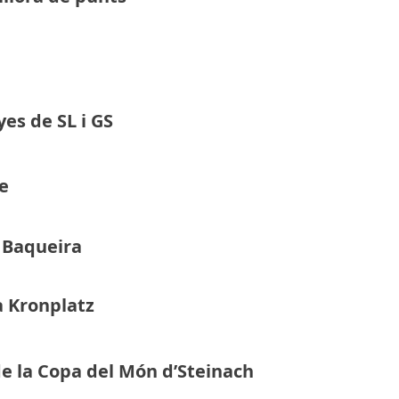
yes de SL i GS
he
e Baqueira
a Kronplatz
e la Copa del Món d’Steinach