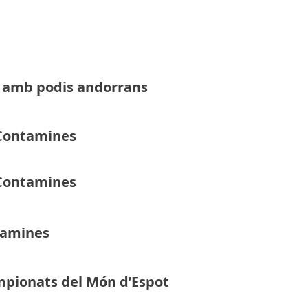
er amb podis andorrans
 Contamines
 Contamines
tamines
ampionats del Món d’Espot