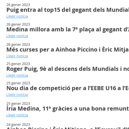
26 gener 2023
Puig entra al top15 del gegant dels Mundia
Llegir notícia
26 gener 2023
Medina millora amb la 7ª plaça al gegant d
Llegir notícia
26 gener 2023
Més curses per a Ainhoa Piccino i Èric Mitjan
Llegir notícia
25 gener 2023
Roger Puig, 9è al descens dels Mundials i 
Llegir notícia
25 gener 2023
Nou dia de competició per a l’EEBE U16 a l’
Llegir notícia
25 gener 2023
Íria Medina, 11ª gràcies a una bona remunt
Llegir notícia
24 gener 2023