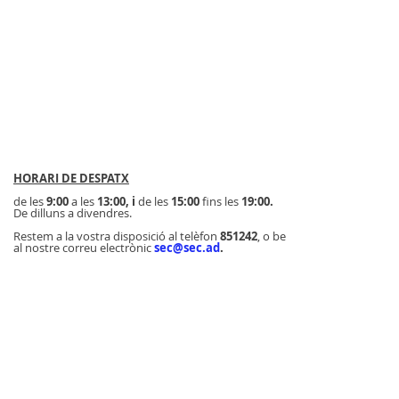
HORARI DE DESPATX
de les
9:00
a les
13:00, i
de les
15:00
fins les
19:00.
De dilluns a divendres.
Restem a la vostra disposició al telèfon
851242
, o be
al nostre correu electrònic
sec@sec.ad
.