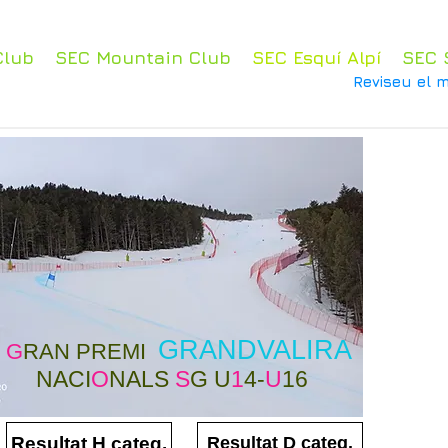
Club
SEC Mountain Club
SEC Esquí Alpí
SEC 
Reviseu el m
GRANDVALIRA
G
RAN PREMI
NACI
O
NALS
S
G U
1
4-
U
16
Resultat H categ.
Resultat D categ.