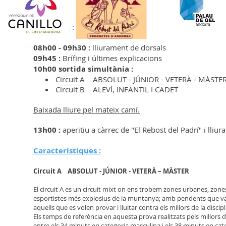
Programa
:
08h00 - 09h30 :
lliurament de dorsals
09h45 :
Brífing i últimes explicacions
10h00 sortida simultània :
Circuit A ABSOLUT - JÚNIOR - VETERÀ - MÀSTE
Circuit B ALEVÍ, INFANTIL I CADET
Baixada lliure pel mateix camí.
13h00 :
aperitiu a càrrec de "El Rebost del Padrí" i
lliur
Característiques :
Circuit A ABSOLUT - JÚNIOR - VETERÀ – MÀSTER
El circuit A es un circuit mixt on ens trobem zones urbanes, zon
esportistes més explosius de la muntanya; amb pendents que van de
aquells que es volen provar i lluitar contra els millors de la discip
Els temps de referència en aquesta prova realitzats pels millors 
entre els 34 minuts en categoria masculina i els 38 minuts en ca