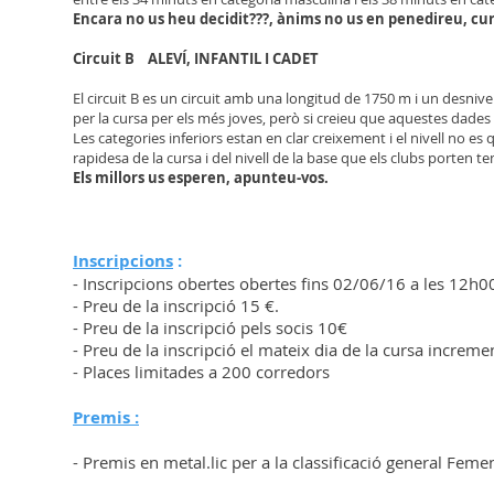
Encara no us heu decidit???, ànims no us en penedireu, cur
Circuit B ALEVÍ, INFANTIL I CADET
El circuit B es un circuit amb una longitud de 1750 m i un desniv
per la cursa per els més joves, però si creieu que aquestes dades 
Les categories inferiors estan en clar creixement i el nivell no e
rapidesa de la cursa i del nivell de la base que els clubs porten t
Els millors us esperen, apunteu-vos.
Inscripcions
:
- Inscripcions obertes obertes fins 02/06/16 a les 12h
- Preu de la inscripció 15 €.
- Preu de la inscripció pels socis 10€
- Preu de la inscripció el mateix dia de la cursa increm
- Places limitades a 200 corredors
Premis :
- Premis en metal.lic per a la classificació general Feme