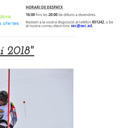
HORARI DE DESPATX
16:00
fins les
20
:00
de dilluns a divendres.
dors
Restem a la vostra disposició al telèfon
851242
, o be
s ofertes
al nostre correu electrònic
sec@sec.ad
.
í 2018"