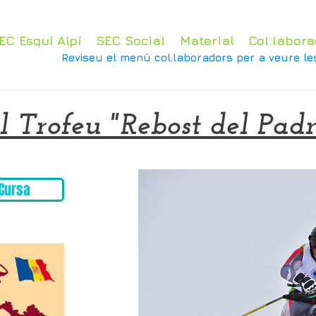
EC Esquí Alpí
SEC Social
Material
Col.labora
Reviseu el menú col.laboradors per a veure le
 Trofeu "Rebost del Padr
Cursa