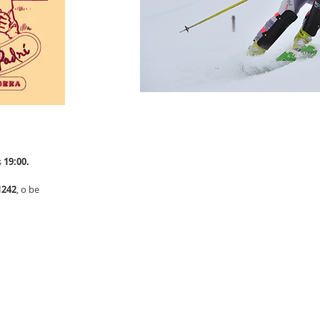
s
19:00.
1242
, o be