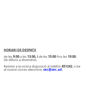
HORARI DE DESPATX
de les
9:00
a les
13:00, i
de les
15:00
fins les
19:00.
De dilluns a divendres.
Restem a la vostra disposició al telèfon
851242
, o be
al nostre correu electrònic
sec@sec.ad
.